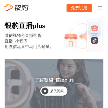
免费试用
银豹直播plus
微信视频号直播带货
直播+小程序
用微信流量带动门店销量。