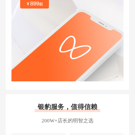
银豹服务，值得信赖
200W+店长的明智之选