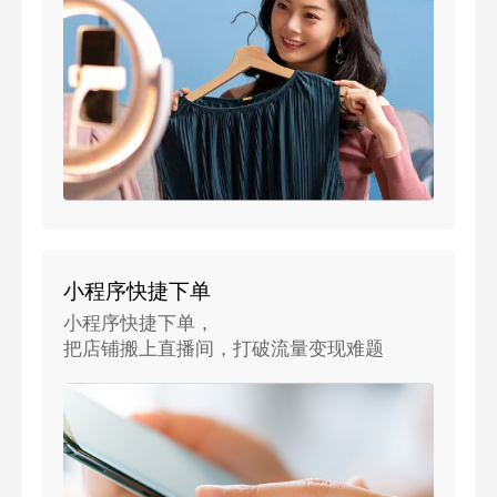
小程序快捷下单
小程序快捷下单，
把店铺搬上直播间，打破流量变现难题