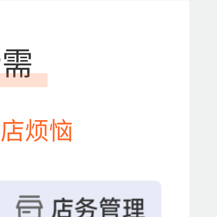
所需
开店烦恼