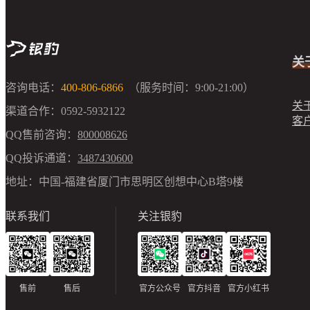
关
咨询电话：
400-806-6866
（服务时间：9:00-21:00）
关
渠道合作：
0592-5932122
客
QQ售前咨询：
800008626
QQ投诉通道：
3487430600
地址：
中国-福建省厦门市思明区创想中心B塔9楼
联系我们
关注银豹
售前
售后
官方公众号
官方抖音
官方小红书